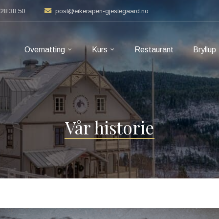
8 28 38 50
post@eikerapen-gjestegaard.no
Overnatting
Kurs
Restaurant
Bryllup
Vår historie