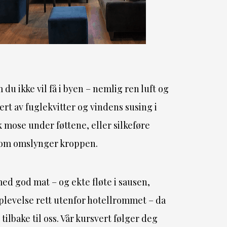
m du ikke vil få i byen – nemlig ren luft og
t av fuglekvitter og vindens susing i
 mose under føttene, eller silkeføre
som omslynger kroppen.
ed god mat – og ekte fløte i sausen,
plevelse rett utenfor hotellrommet – da
ilbake til oss. Vår kursvert følger deg