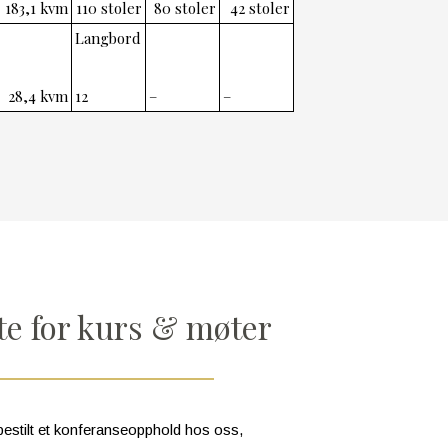
183,1 kvm
110 stoler
80 stoler
42 stoler
Langbord
28,4 kvm
12
–
–
te for kurs & møter
 bestilt et konferanseopphold hos oss,