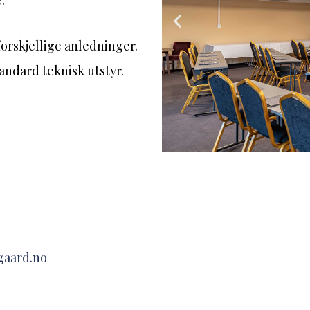
.
 forskjellige anledninger.
standard teknisk utstyr.
gaard.no