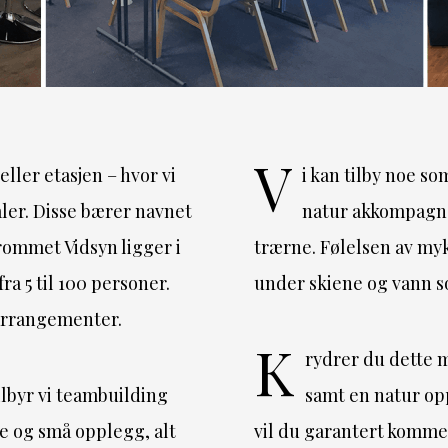
V
eller etasjen – hvor vi
i kan tilby noe so
aler. Disse bærer navnet
natur akkompagner
 rommet Vidsyn ligger i
trærne. Følelsen av myk
fra 5 til 100 personer.
under skiene og vann 
arrangementer.
K
rydrer du dette m
ilbyr vi teambuilding
samt en natur op
re og små opplegg, alt
vil du garantert komme t