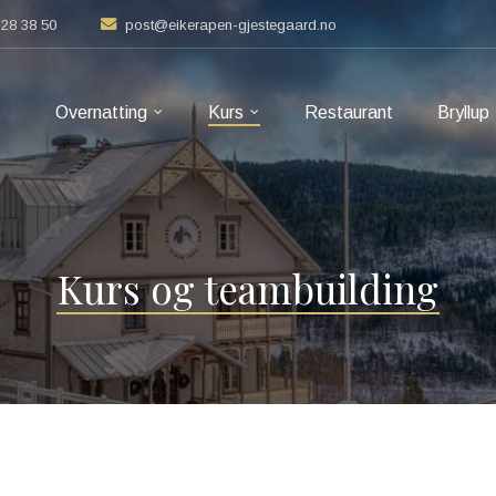
8 28 38 50
post@eikerapen-gjestegaard.no
Overnatting
Kurs
Restaurant
Bryllup
Kurs og teambuilding