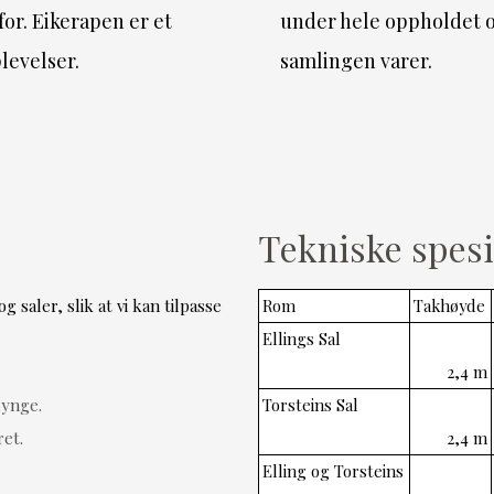
for. Eikerapen er et
under hele oppholdet og
levelser.
samlingen varer.
Tekniske spesi
 saler, slik at vi kan tilpasse
Rom
Takhøyde
Ellings Sal
2,4 m
lynge.
Torsteins Sal
ret.
2,4 m
Elling og Torsteins