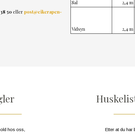
Sal
2,4 m
 38 50
eller
post@eikerapen-
Vidsyn
2,4 m
gler
Huskelis
hold hos oss,
Etter at du har